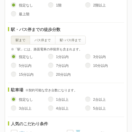
指定なし
1階
2階以上
最上階
駅・バス停までの徒歩分数
駅まで
バス停まで
駅･バス停まで
※「駅」には、路面電車の停留所も含まれます。
指定なし
1分以内
3分以内
5分以内
7分以内
10分以内
15分以内
20分以内
駐車場
※契約可能な空き台数になります。
指定なし
1台以上
2台以上
3台以上
4台以上
5台以上
人気のこだわり条件