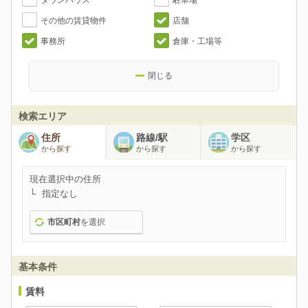
タウンハウス
駐車場
その他の賃貸物件
店舗
事務所
倉庫・工場等
閉じる
検索エリア
住所
路線/駅
学区
から探す
から探す
から探す
現在選択中の住所
指定なし
市区町村
を選択
基本条件
賃料