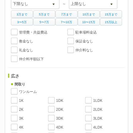
～
3万まで
5万まで
7万まで
10万まで
15万まで
3〜5万
5〜7万
7〜10万
10〜15万
15万以上
管理費・共益費込
駐車場料金込
敷金なし
保証金なし
礼金なし
仲介料なし
仲介料半額以下
広さ
間取り
ワンルーム
1K
1DK
1LDK
2K
2DK
2LDK
3K
3DK
3LDK
4K
4DK
4LDK