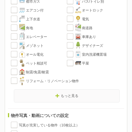
都市ガス
バス/トイレ別
エアコン付
オートロック
上下水道
電気
角地
南道路
エレベーター
車庫あり
メゾネット
デザイナーズ
オール電化
室内洗濯機置場
ペット相談可
平屋
制震/免震/耐震
リフォーム・リノベーション物件
もっと見る
物件写真・動画についての設定
写真が充実している物件（10枚以上）