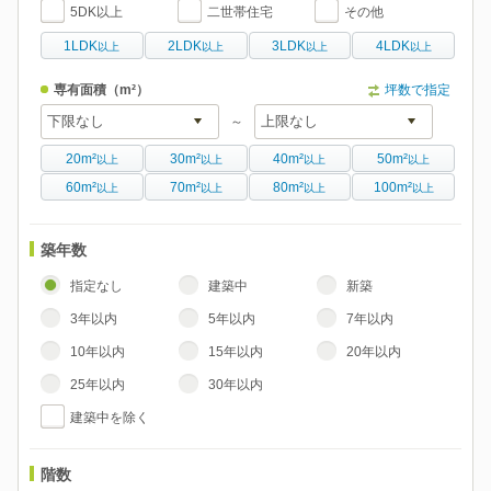
5DK以上
二世帯住宅
その他
1LDK
2LDK
3LDK
4LDK
以上
以上
以上
以上
専有面積
（m²）
坪数で指定
～
20m²
30m²
40m²
50m²
以上
以上
以上
以上
60m²
70m²
80m²
100m²
以上
以上
以上
以上
築年数
指定なし
建築中
新築
3年以内
5年以内
7年以内
10年以内
15年以内
20年以内
25年以内
30年以内
建築中を除く
階数