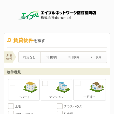
賃貸物件
を探す
新着
指定なし
1日以内
3日以内
7日以内
物件
物件種別
アパート
マンション
一戸建て
土地
テラスハウス