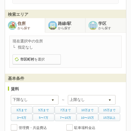
検索エリア
住所
路線/駅
学区
から探す
から探す
から探す
現在選択中の住所
指定なし
市区町村
を選択
基本条件
賃料
～
3万まで
5万まで
7万まで
10万まで
15万まで
3〜5万
5〜7万
7〜10万
10〜15万
15万以上
管理費・共益費込
駐車場料金込