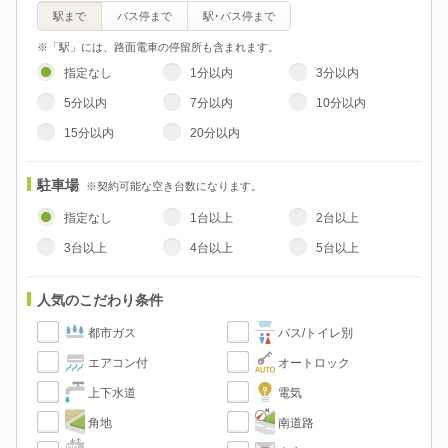
駅まで
バス停まで
駅･バス停まで
※「駅」には、路面電車の停留所も含まれます。
指定なし
1分以内
3分以内
5分以内
7分以内
10分以内
15分以内
20分以内
駐車場
※契約可能な空き台数になります。
指定なし
1台以上
2台以上
3台以上
4台以上
5台以上
人気のこだわり条件
都市ガス
バス/トイレ別
エアコン付
オートロック
上下水道
電気
角地
南道路