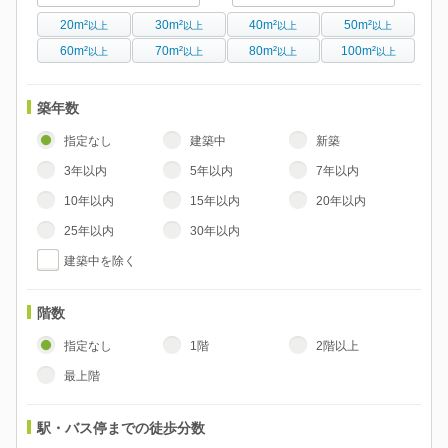
20m²
30m²
40m²
50m²
以上
以上
以上
以上
60m²
70m²
80m²
100m²
以上
以上
以上
以上
築年数
指定なし
建築中
新築
3年以内
5年以内
7年以内
10年以内
15年以内
20年以内
25年以内
30年以内
建築中を除く
階数
指定なし
1階
2階以上
最上階
駅・バス停までの徒歩分数