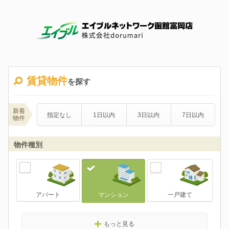
賃貸物件
を探す
新着
指定なし
1日以内
3日以内
7日以内
物件
物件種別
アパート
マンション
一戸建て
もっと見る