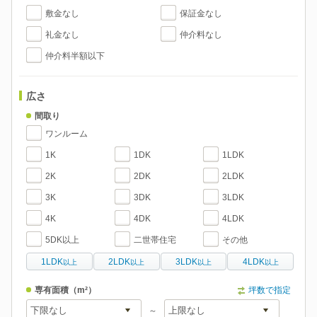
敷金なし
保証金なし
礼金なし
仲介料なし
仲介料半額以下
広さ
間取り
ワンルーム
1K
1DK
1LDK
2K
2DK
2LDK
3K
3DK
3LDK
4K
4DK
4LDK
5DK以上
二世帯住宅
その他
1LDK
2LDK
3LDK
4LDK
以上
以上
以上
以上
専有面積
（m²）
坪数で指定
～