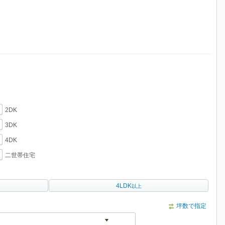
2DK
3DK
4DK
二世帯住宅
4LDK
以上
坪数で指定