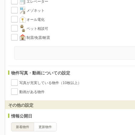
エレベーター
メゾネット
オール電化
ペット相談可
制震/免震/耐震
物件写真・動画についての設定
写真が充実している物件（10枚以上）
動画がある物件
その他の設定
情報公開日
新着物件
更新物件