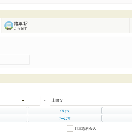
路線/駅
から探す
～
7万まで
7〜10万
駐車場料金込