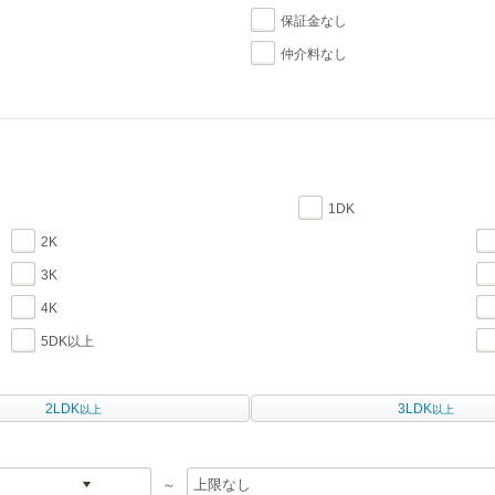
保証金なし
仲介料なし
1DK
2K
3K
4K
5DK以上
2LDK
3LDK
以上
以上
～