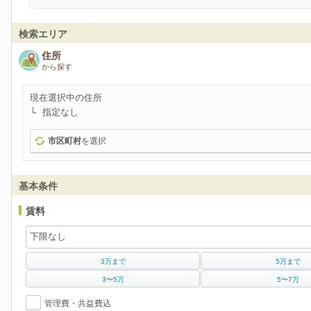
検索エリア
住所
から探す
現在選択中の住所
指定なし
市区町村
を選択
基本条件
賃料
3万まで
5万まで
3〜5万
5〜7万
管理費・共益費込