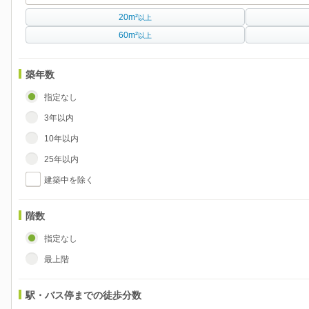
20m²
以上
60m²
以上
築年数
指定なし
3年以内
10年以内
25年以内
建築中を除く
階数
指定なし
最上階
駅・バス停までの徒歩分数