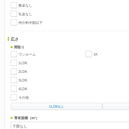
敷金なし
礼金なし
仲介料半額以下
広さ
間取り
ワンルーム
1K
1LDK
2LDK
3LDK
4LDK
その他
1LDK
以上
専有面積
（m²）