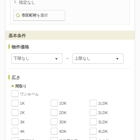
指定なし
市区町村
を選択
基本条件
物件価格
～
広さ
間取り
ワンルーム
1K
1DK
1LDK
2K
2DK
2LDK
3K
3DK
3LDK
4K
4DK
4LDK