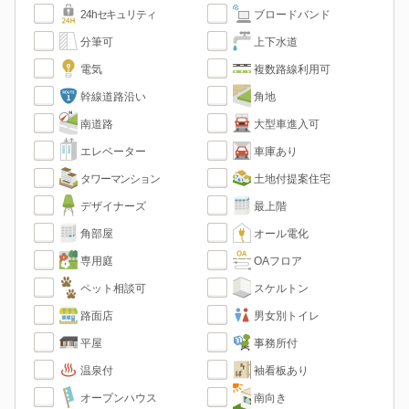
24hセキュリティ
ブロードバンド
分筆可
上下水道
電気
複数路線利用可
幹線道路沿い
角地
南道路
大型車進入可
エレベーター
車庫あり
タワーマンション
土地付提案住宅
デザイナーズ
最上階
角部屋
オール電化
専用庭
OAフロア
ペット相談可
スケルトン
路面店
男女別トイレ
平屋
事務所付
温泉付
袖看板あり
オープンハウス
南向き