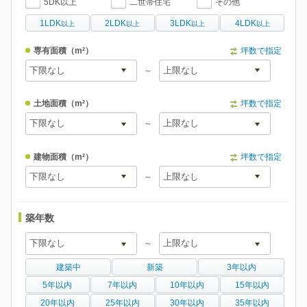
5DK以上
二世帯住宅
その他
1LDK
2LDK
3LDK
4LDK
以上
以上
以上
以上
専有面積
（m²）
坪数で指定
～
土地面積
（m²）
坪数で指定
～
建物面積
（m²）
坪数で指定
～
築年数
～
建築中
新築
3年以内
5年以内
7年以内
10年以内
15年以内
20年以内
25年以内
30年以内
35年以内