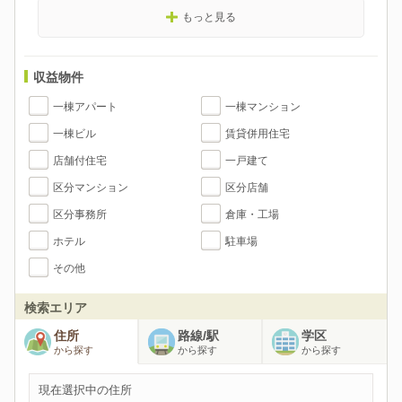
もっと見る
収益物件
一棟アパート
一棟マンション
一棟ビル
賃貸併用住宅
店舗付住宅
一戸建て
区分マンション
区分店舗
区分事務所
倉庫・工場
ホテル
駐車場
その他
検索エリア
住所
路線/駅
学区
から探す
から探す
から探す
現在選択中の住所