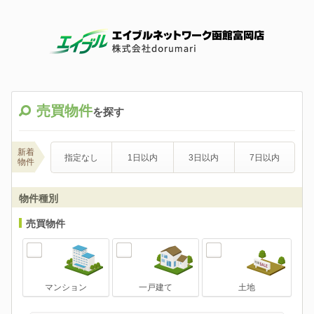
売買物件
を探す
新着
指定なし
1日以内
3日以内
7日以内
物件
物件種別
売買物件
マンション
一戸建て
土地