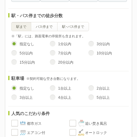
駅・バス停までの徒歩分数
駅まで
バス停まで
駅･バス停まで
※「駅」には、路面電車の停留所も含まれます。
指定なし
1分以内
3分以内
5分以内
7分以内
10分以内
15分以内
20分以内
駐車場
※契約可能な空き台数になります。
指定なし
1台以上
2台以上
3台以上
4台以上
5台以上
人気のこだわり条件
都市ガス
追い焚き風呂
エアコン付
オートロック